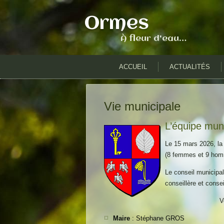
Ormes
À fleur d'eau…
ACCUEIL
ACTUALITÉS
Vie municipale
L’équipe mun
Le 15 mars 2026, l
(8 femmes et 9 hom
Le conseil municipal
conseillère et consei
V
Maire
: Stéphane GROS