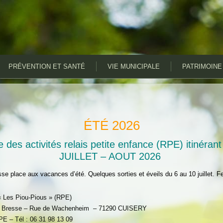
PRÉVENTION ET SANTÉ
VIE MUNICIPALE
PATRIMOINE
ÉTÉ 2026
es activités relais petite enfance (RPE) itinérant
JUILLET – AOUT 2026
isse place aux vacances d’été. Quelques sorties et éveils du 6 au 10 juillet. F
 Les Piou-Pious » (RPE)
 Bresse – Rue de Wachenheim – 71290 CUISERY
E – Tél : 06 31 98 13 09