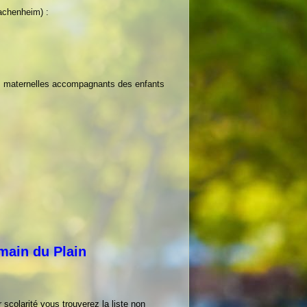
achenheim) :
ntes maternelles accompagnants des enfants
main du Plain
scolarité vous trouverez la liste non