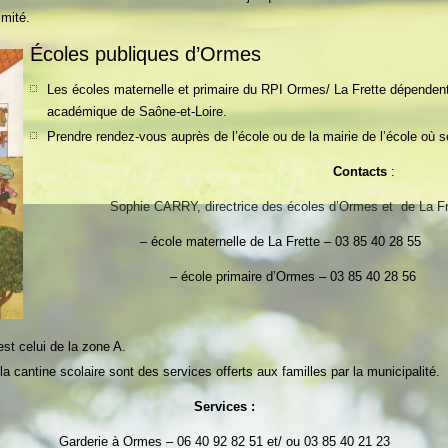
imité.
Écoles publiques d’Ormes
Les écoles maternelle et primaire du RPI Ormes/ La Frette dépendent 
académique de Saône-et-Loire.
Prendre rendez-vous auprès de l’école ou de la mairie de l’école où s
Contacts
:
Sophie CARRY, directrice des écoles d’Ormes et de La Fr
– école maternelle de La Frette – 03 85 40 28 55
– école primaire d’Ormes – 03 85 40 28 56
st celui de la zone A.
 la cantine scolaire sont des services offerts aux familles par la municipalité.
Services :
Garderie à Ormes – 06 40 92 82 51 et/ ou 03 85 40 21 23