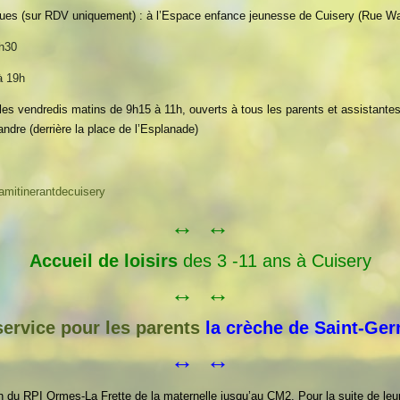
ues (sur RDV uniquement) : à l’Espace enfance jeunesse de Cuisery (Rue W
6h30
à 19h
ion les vendredis matins de 9h15 à 11h, ouverts à tous les parents et assista
ndre (derrière la place de l’Esplanade)
amitinerantdecuisery
↔ ↔
Accueil de loisirs
des 3 -11 ans à Cuisery
↔ ↔
ervice pour les parents
la crèche de Saint-Ger
↔ ↔
 du RPI Ormes-La Frette de la maternelle jusqu’au CM2. Pour la suite de leur 