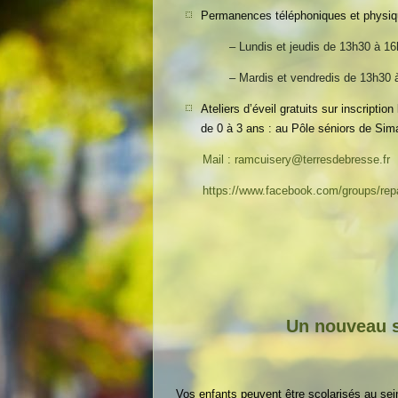
Permanences téléphoniques et physiq
– Lundis et jeudis de 13h30 à 1
– Mardis et vendredis de 13h30 
Ateliers d’éveil gratuits sur inscript
de 0 à 3 ans : au Pôle séniors de Sima
Mail : ramcuisery@terresdebresse.fr
https://www.facebook.com/groups/rep
Un nouveau s
Vos enfants peuvent être scolarisés au sein