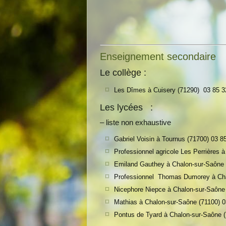
Enseignement secondaire
Le collège :
Les Dîmes à Cuisery (71290) 0
3 85 3
Les lycées :
– liste non exhaustive
Gabriel Voisin à Tournus (71700) 0
3 8
Professionnel agricole Les Perrières 
Emiland Gauthey à Chalon-sur-Saône 
Professionnel Thomas Dumorey à Cha
Nicephore Niepce à Chalon-sur-Saône 
Mathias à Chalon-sur-Saône (71100) 0
Pontus de Tyard à Chalon-sur-Saône (