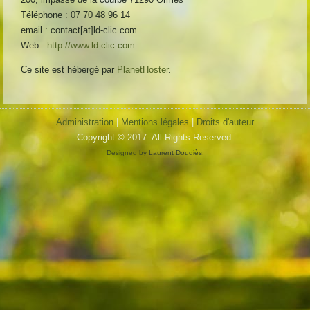
Téléphone : 07 70 48 96 14
email : contact[at]ld-clic.com
Web :
http://www.ld-clic.com
Ce site est hébergé par
PlanetHoster
.
Administration
|
Mentions légales
|
Droits d'auteur
Copyright © 2017. All Rights Reserved.
Designed by
Laurent Doudiès
.