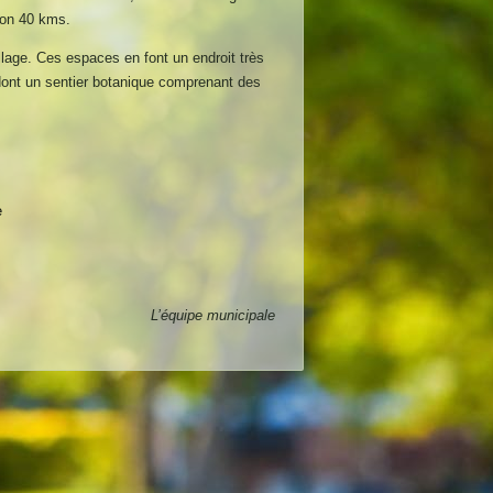
ron 40 kms.
illage. Ces espaces en font un endroit très
dont un sentier botanique comprenant des
e
L’équipe municipale