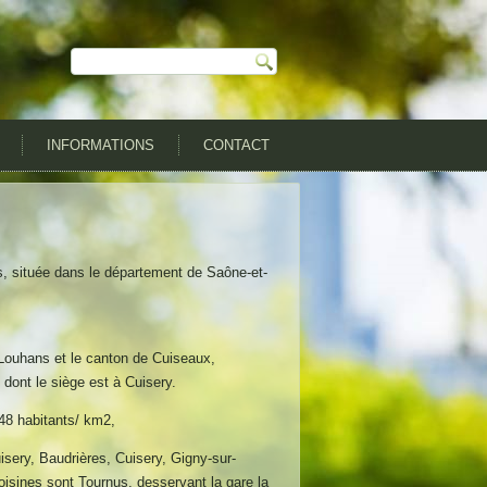
INFORMATIONS
CONTACT
 située dans le département de Saône-et-
Louhans et le canton de Cuiseaux,
, dont le siège est à Cuisery.
 48 habitants/ km2,
ery, Baudrières, Cuisery, Gigny-sur-
oisines sont Tournus, desservant la gare la