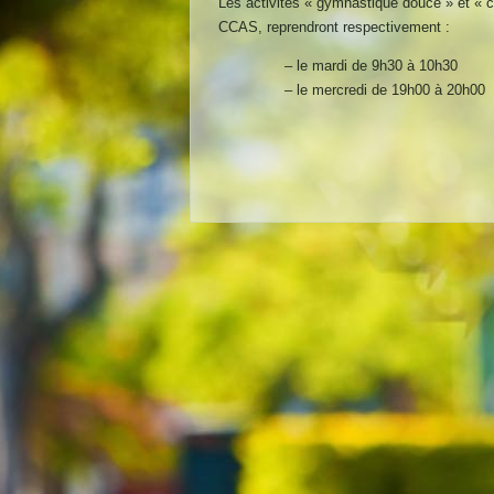
Les activités
«
gymnastique douce
»
et
«
c
CCAS, reprendront respectivement
:
– le
mardi
de 9h30 à 10h30
–
le
mercredi
de 19h00 à 20h00