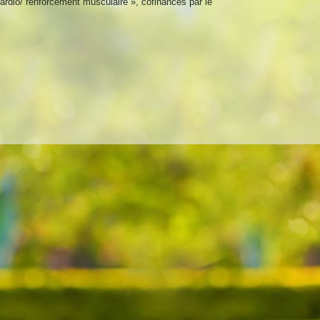
ardio
/
renforcement
musculaire
»
,
cofinancés
par
le