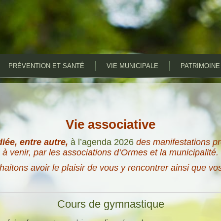
PRÉVENTION ET SANTÉ
VIE MUNICIPALE
PATRIMOINE
Vie associative
iée, entre autre,
à l’agenda 2026
des manifestations pr
à venir, par les associations d’Ormes et la municipalité.
aitons avoir le plaisir de vous y rencontrer ainsi que vo
Cours de gymnastique