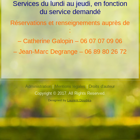
Services du lundi au jeudi, en fonction
du service demandé
Réservations et renseignements auprès de
:
– Catherine Galopin – 06 07 07 09 06
– Jean-Marc Degrange – 06 89 80 26 72
Administration
|
Mentions légales
|
Droits d'auteur
Copyright © 2017. All Rights Reserved.
Designed by
Laurent Doudiès
.