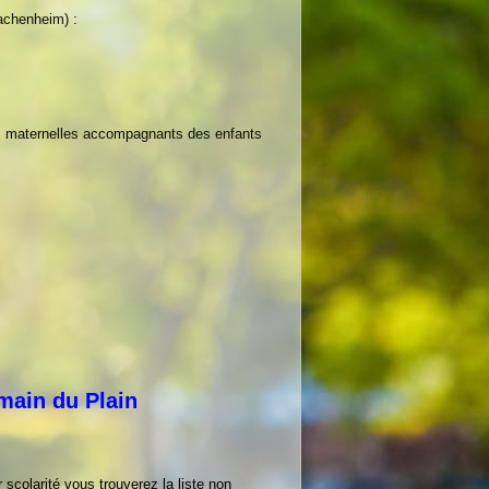
achenheim) :
ntes maternelles accompagnants des enfants
main du Plain
scolarité vous trouverez la liste non