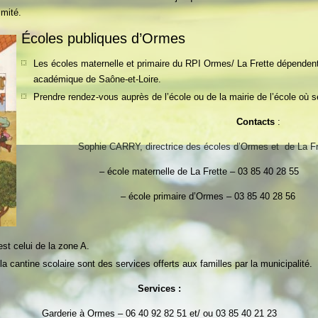
imité.
Écoles publiques d’Ormes
Les écoles maternelle et primaire du RPI Ormes/ La Frette dépendent 
académique de Saône-et-Loire.
Prendre rendez-vous auprès de l’école ou de la mairie de l’école où s
Contacts
:
Sophie CARRY, directrice des écoles d’Ormes et de La Fr
– école maternelle de La Frette – 03 85 40 28 55
– école primaire d’Ormes – 03 85 40 28 56
st celui de la zone A.
 la cantine scolaire sont des services offerts aux familles par la municipalité.
Services :
Garderie à Ormes – 06 40 92 82 51 et/ ou 03 85 40 21 23