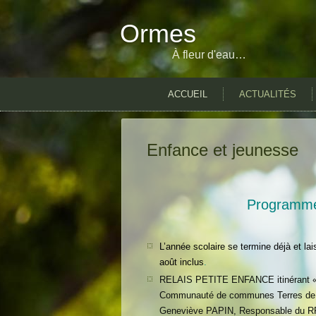
Ormes
À fleur d'eau…
ACCUEIL
ACTUALITÉS
Enfance et jeunesse
Programme d
L’année scolaire se termine déjà et la
août inclus
.
RELAIS PETITE ENFANCE itinérant «
Communauté de communes Terres de
Geneviève PAPIN, Responsable du RP