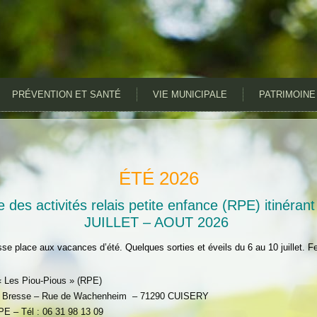
PRÉVENTION ET SANTÉ
VIE MUNICIPALE
PATRIMOINE
ÉTÉ 2026
es activités relais petite enfance (RPE) itinérant
JUILLET – AOUT 2026
isse place aux vacances d’été. Quelques sorties et éveils du 6 au 10 juillet. F
 Les Piou-Pious » (RPE)
 Bresse – Rue de Wachenheim – 71290 CUISERY
E – Tél : 06 31 98 13 09