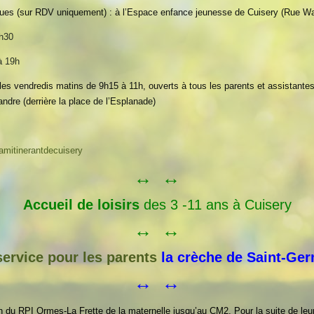
ues (sur RDV uniquement) : à l’Espace enfance jeunesse de Cuisery (Rue W
6h30
à 19h
ion les vendredis matins de 9h15 à 11h, ouverts à tous les parents et assista
ndre (derrière la place de l’Esplanade)
amitinerantdecuisery
↔ ↔
Accueil de loisirs
des 3 -11 ans à Cuisery
↔ ↔
ervice pour les parents
la crèche de Saint-Ger
↔ ↔
 du RPI Ormes-La Frette de la maternelle jusqu’au CM2. Pour la suite de leur 