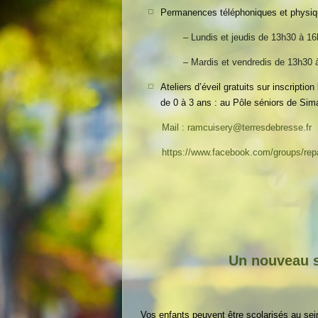
Permanences téléphoniques et physiq
– Lundis et jeudis de 13h30 à 1
– Mardis et vendredis de 13h30 
Ateliers d’éveil gratuits sur inscript
de 0 à 3 ans : au Pôle séniors de Sima
Mail : ramcuisery@terresdebresse.fr
https://www.facebook.com/groups/rep
Un nouveau s
Vos enfants peuvent être scolarisés au sein