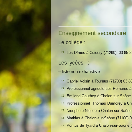
Enseignement secondaire
Le collège :
Les Dîmes à Cuisery (71290) 0
3 85 3
Les lycées :
– liste non exhaustive
Gabriel Voisin à Tournus (71700) 0
3 8
Professionnel agricole Les Perrières 
Emiland Gauthey à Chalon-sur-Saône 
Professionnel Thomas Dumorey à Cha
Nicephore Niepce à Chalon-sur-Saône 
Mathias à Chalon-sur-Saône (71100) 0
Pontus de Tyard à Chalon-sur-Saône (